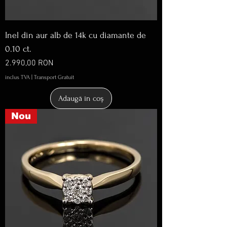
Inel din aur alb de 14k cu diamante de
0.10 ct.
Preț
2.990,00 RON
inclus TVA
|
Transport Gratuit
Adaugă în coș
Nou