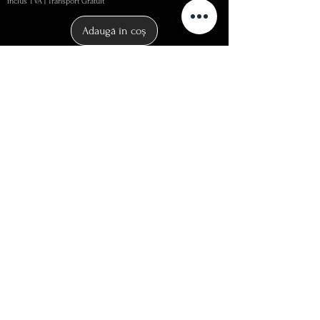
inclus TVA
|
Transport Gratuit
Adaugă în coș
Inel din aur galben de 14k cu diamante
de 0.26 ct.