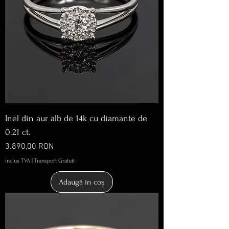
Inel din aur alb de 14k cu diamante de
0.21 ct.
Preț
3.890,00 RON
inclus TVA
|
Transport Gratuit
Adaugă în coș