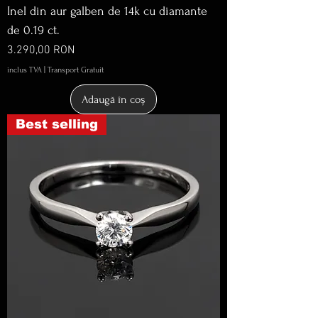
Inel din aur galben de 14k cu diamante
de 0.19 ct.
Preț
3.290,00 RON
inclus TVA
|
Transport Gratuit
Adaugă în coș
Best selling