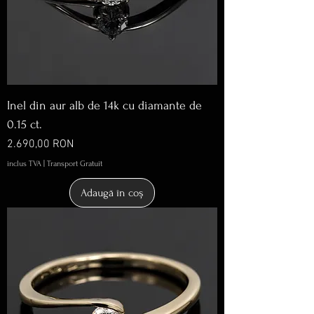
Inel din aur alb de 14k cu diamante de
0.15 ct.
Preț
2.690,00 RON
inclus TVA
|
Transport Gratuit
Adaugă în coș