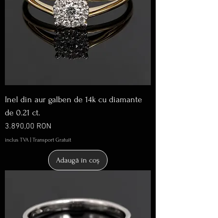
Inel din aur galben de 14k cu diamante
de 0.21 ct.
Preț
3.890,00 RON
inclus TVA
|
Transport Gratuit
Adaugă în coș