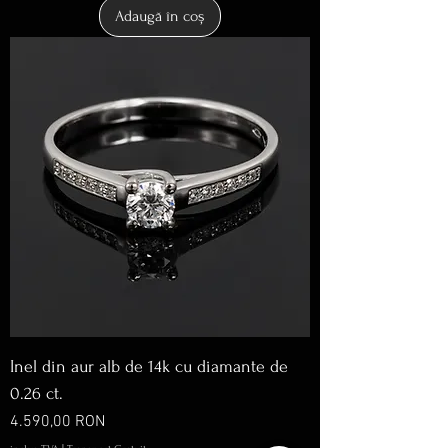
Adaugă în coș
Inel din aur alb de 14k cu diamante de
0.26 ct.
Preț
4.590,00 RON