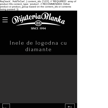
fbq('track', 'AddToCart', { content_ids: ['123'], // 'REQUIRED': array of
product IDs content_type: 'product', // RECOMMENDED: Either
product or product_group based on the content_ids or contents
being passed. });
Inele de logodna cu
diamante