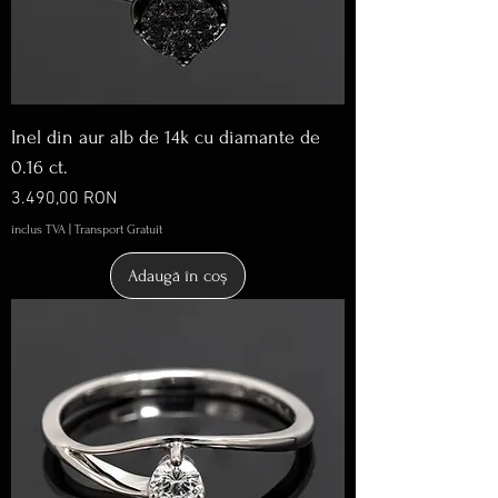
Inel din aur alb de 14k cu diamante de
0.16 ct.
Preț
3.490,00 RON
inclus TVA
|
Transport Gratuit
Adaugă în coș