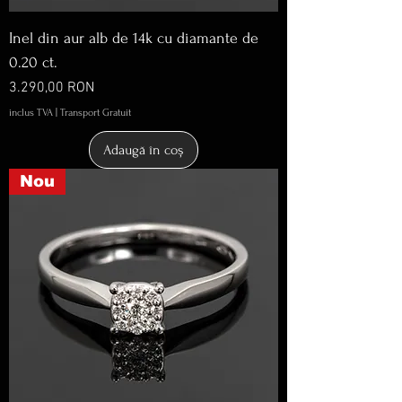
Inel din aur alb de 14k cu diamante de
0.20 ct.
Preț
3.290,00 RON
inclus TVA
|
Transport Gratuit
Adaugă în coș
Nou