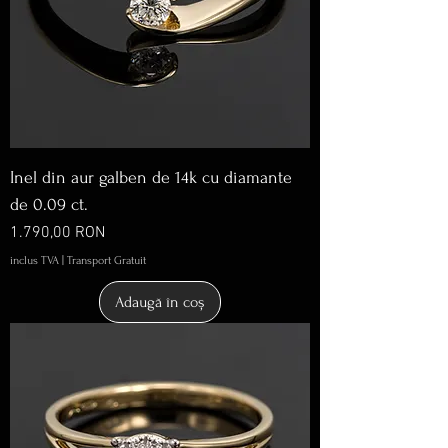
Inel din aur galben de 14k cu diamante
de 0.09 ct.
Preț
1.790,00 RON
inclus TVA
|
Transport Gratuit
Adaugă în coș