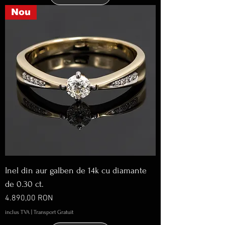
Nou
Inel din aur galben de 14k cu diamante
de 0.30 ct.
Preț
4.890,00 RON
inclus TVA
|
Transport Gratuit