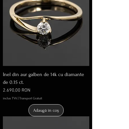
Inel din aur galben de 14k cu diamante
de 0.15 ct.
Preț
2.690,00 RON
inclus TVA
|
Transport Gratuit
Adaugă în coș