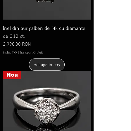
Inel din aur galben de 14k cu diamante
de 0.10 ct.
Preț
2.990,00 RON
inclus TVA
|
Transport Gratuit
Adaugă în coș
Nou