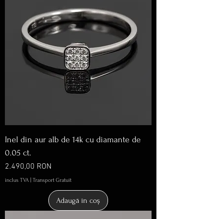
Inel din aur alb de 14k cu diamante de
0.05 ct.
Preț
2.490,00 RON
inclus TVA
|
Transport Gratuit
Adaugă în coș